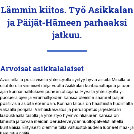
Lämmin kiitos. Työ Asikkalan
ja Päijät-Hämeen parhaaksi
jatkuu.
Arvoisat asikkalalaiset
Avoimella ja positiivisella yhteistyöllä syntyy hyviä asioita Minulla on
ollut ilo olla viimeiset neljä vuotta Asikkalan kuntapäättäjänä ja tuon
ajan kunnanhallituksen puheenjohtajana. Hyvällä yhteistyöllä yli
puoluerajojen ja viranhaltijoiden kanssa olemme saaneet paljon
positiivisia asioita eteenpäin. Kunnan talous on haasteista huolimatta
vakaalla pohjalla. Varhaiskasvatus ja perusopetus järjestetään
laadukkaalla tasolla ja yhteistyö hyvinvointialueen kanssa on
läheistä ja turvaa meidän perusterveydenhuoltopalvelut lähellä
kuntalaisia. Erityisesti olemme tällä valtuustokaudella luoneet maa- ja
kaavoituspolitii