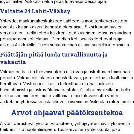
myös, miten Asikkalan etua pitää tulevaisuudessa ajaa.
Valtatie 24 Lahti-Vääksy
Yhteydet maakuntakeskukseen Lahteen ja moottoritieverkostoon
ovat Asikkalan kasvun kannalta olennaiset. Siksi lupaan hyvien
verkostojeni tuella tehdä kaikkeni, että kyseinen tieosuus saadaan
perusparannusohjelmaan. Pienetkin kehitysaskeleet ovat isoja
askelia Asikkalalle. Tulen suhtautumaan asiaan suurella intohimolla.
Päättäjän pitää luoda turvallisuutta ja
vakautta
Vakaus on kaiken tulevaisuuteen uskovan ja uskottavan toiminnan
perusta. Vakaa toiminta on ennustettavaa, perusteltua ja luottamusta
herättävää. Vastuu politiikassa tarkoittaa kokonaisuuksien
hahmottamista ja joskus ”ikäviä päätöksiä”, jotka eivät sillä hetkellä
ole kansan mieleen, mutta välttämättömiä tulevaisuutta varten.
Jatketaan yhdessä entistä elinvoimaisemman Asikkalan rakentamista
Arvot ohjaavat päätöksentekoa
Arvoni perustuvat yksilön vapauteen, yrittäjyyteen, sivistykseen ja
heikommista huolehtimiseen. Tasa-arvoinen yhteiskunta, joka