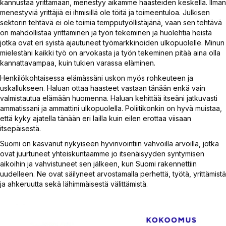
kannustaa yrittämään, menestyy aikamme haasteiden keskellä. Ilman
menestyviä yrittäjiä ei ihmisillä ole töitä ja toimeentuloa. Julkisen
sektorin tehtävä ei ole toimia tempputyöllistäjänä, vaan sen tehtävä
on mahdollistaa yrittäminen ja työn tekeminen ja huolehtia heistä
jotka ovat eri syistä ajautuneet työmarkkinoiden ulkopuolelle. Minun
mielestäni kaikki työ on arvokasta ja työn tekeminen pitää aina olla
kannattavampaa, kuin tukien varassa eläminen.
Henkilökohtaisessa elämässäni uskon myös rohkeuteen ja
uskallukseen. Haluan ottaa haasteet vastaan tänään enkä vain
valmistautua elämään huomenna. Haluan kehittää itseäni jatkuvasti
ammatissani ja ammattini ulkopuolella. Poliitikonkin on hyvä muistaa,
että kyky ajatella tänään eri lailla kuin eilen erottaa viisaan
itsepäisestä.
Suomi on kasvanut nykyiseen hyvinvointiin vahvoilla arvoilla, jotka
ovat juurtuneet yhteiskuntaamme jo itsenäisyyden syntymisen
aikoihin ja vahvistuneet sen jälkeen, kun Suomi rakennettiin
uudelleen. Ne ovat säilyneet arvostamalla perhettä, työtä, yrittämistä
ja ahkeruutta sekä lähimmäisestä välittämistä.