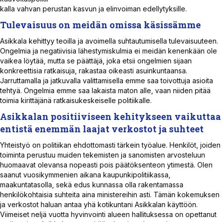
kalla vahvan perustan kasvun ja elinvoiman edellytyksille.
Tulevaisuus on meidän omissa käsissämme
Asikkala kehittyy teoilla ja avoimella suhtautumisella tulevaisuuteen.
Ongelmia ja negatiivisia lähestymiskulmia ei meidän kenenkään ole
vaikea löytää, mutta se päättäjä, joka etsii ongelmien sijaan
konkreettisia ratkaisuja, rakastaa oikeasti asuinkuntaansa.
Jarruttamalla ja jatkuvalla valittamisella emme saa toivottuja asioita
tehtyä. Ongelmia emme saa lakaista maton alle, vaan niiden pitää
toimia kirittäjänä ratkaisukeskeiselle politiikalle.
Asikkalan positiiviseen kehitykseen vaikuttaa
entistä enemmän laajat verkostot ja suhteet
Yhteistyö on politiikan ehdottomasti tärkein työalue. Henkilöt, joiden
toiminta perustuu muiden tekemisten ja sanomisten arvosteluun
huomaavat olevansa nopeasti pois päätöksenteon ytimestä. Olen
saanut vuosikymmenien aikana kaupunkipolitiikassa,
maakuntatasolla, sekä edus kunnassa olla rakentamassa
henkilökohtaisia suhteita aina ministereihin asti. Tämän kokemuksen
ja verkostot haluan antaa yhä kotikuntani Asikkalan käyttöön.
Viimeiset neljä vuotta hyvinvointi alueen hallituksessa on opettanut